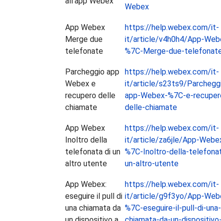
all'app Webex
Webex
App Webex
https://help.webex.com/it-
Merge due
it/article/v4h0h4/App-Web
telefonate
%7C-Merge-due-telefonat
Parcheggio app
https://help.webex.com/it-
Webex e
it/article/s23ts9/Parchegg
recupero delle
app-Webex-%7C-e-recuper
chiamate
delle-chiamate
App Webex
https://help.webex.com/it-
Inoltro della
it/article/za6jle/App-Webe
telefonata di un
%7C-Inoltro-della-telefonat
altro utente
un-altro-utente
App Webex:
https://help.webex.com/it-
eseguire il pull di
it/article/g9f3yo/App-Web
una chiamata da
%7C-eseguire-il-pull-di-una-
un dispositivo a
chiamata-da-un-dispositivo