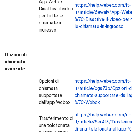
App Webex
https://help.webex.com/it-
Disattiva il video
it/article/6ewaiv/App-Web
per tutte le
%7C-Disattiva-il-video-per-
chiamate in
le-chiamate-in-ingresso
ingresso
Opzioni di
chiamata
avanzate
Opzioni di
https://help.webex.com/it-
chiamata
it/article/xga73p/Opzioni-d
supportate
chiamata-supportate-dall'a
dall'app Webex
%7C-Webex
https://help.webex.com/it-
Trasferimento di
it/article/5er4f3/Trasferim
una telefonata
di-una-telefonata-all'app-