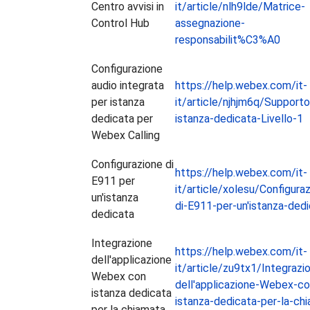
Centro avvisi in
it/article/nlh9lde/Matrice-
Control Hub
assegnazione-
responsabilit%C3%A0
Configurazione
audio integrata
https://help.webex.com/it-
per istanza
it/article/njhjm6q/Supporto
dedicata per
istanza-dedicata-Livello-1
Webex Calling
Configurazione di
https://help.webex.com/it-
E911 per
it/article/xolesu/Configura
un'istanza
di-E911-per-un'istanza-ded
dedicata
Integrazione
https://help.webex.com/it-
dell'applicazione
it/article/zu9tx1/Integrazi
Webex con
dell'applicazione-Webex-co
istanza dedicata
istanza-dedicata-per-la-ch
per la chiamata