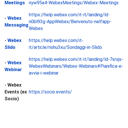
Meetings
nyw95a4-WebexMeetings/Webex-Meetings
https://help.webex.com/it-it/landing/ld-
-
Webex
n0bl93g-AppWebex/Benvenuto-nell'app-
Messaging
Webex
-
Webex
https://help.webex.com/it-
Slido
it/article/nshu3xu/Sondaggi-in-Slido
https://help.webex.com/it-it/landing/ld-7srxjs-
-
Webex
WebexWebinars/Webex-Webinars#Pianifica-e-
Webinar
avvia-i-webinar
- Webex
Events (ex
https://socio.events/
Socio)