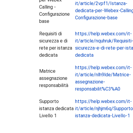
it/article/2vpf1/Istanza-
Calling -
dedicata-per-Webex-Calling
Configurazione
Configurazione-base
base
Requisiti di
https://help.webex.com/it-
sicurezza e di
it/article/nquhruk/Requisiti-
rete per istanza
sicurezza-e-di-rete-per-ist
dedicata
dedicata
https://help.webex.com/it-
Matrice
it/article/nlh9lde/Matrice-
assegnazione
assegnazione-
responsabilità
responsabilit%C3%A0
Supporto
https://help.webex.com/it-
istanza dedicata
it/article/njhjm6q/Supporto
Livello 1
istanza-dedicata-Livello-1