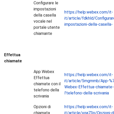
Configurare le
impostazioni
https://help.webex.com/it-
della casella
it/article/fdkhld/Configurar
vocale nel
impostazioni-della-casella-
portale utente
chiamante
Effettua
chiamate
App Webex
https://help.webex.com/it-
Effettua
it/article/5mgmmb/App-%
chiamate con il
Webex-Effettua-chiamate-
telefono della
l'telefono-della-scrivania
scrivania
Opzioni di
https://help.webex.com/it-
chiamata
it/article/xga73p/Opzioni-d