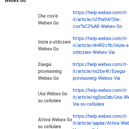
Webex Go
https://help.webex.com/it-
Che cos'è
it/article/n2fha94/Che-
Webex Go
cos'%C3%A8-Webex-Go
https://help.webex.com/it-
Inizia a utilizzare
it/article/nh492cfb/Inizia-a
Webex Go
utilizzare-Webex-Vai
Esegui
https://help.webex.com/it-
provisioning
it/article/ns2be4t/Esegui-
Webex Go
provisioning-Webex-Vai
https://help.webex.com/it-
Usa Webex Go
it/article/ng0os0ab/Usa-W
su cellulare
Vai-su-cellulare
https://help.webex.com/it-
Attiva Webex Go
it/article/qajdar/Attiva-We
su cellulare